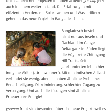
Nach zahlreichen Projekten in Indien arbeitet
greenap
jetzt
auch in einem weiteren Land. Die Erfahrungen mit
effizienten Herden, mit Solar-Lampen und Wasserfiltern
gehen in das neue Projekt in Bangladesch ein.
Bangladesch besteht
nicht nur aus Inseln und
Flachland im Ganges-
Delta; ganz im Süden liegt
die Hügelkette Chittagong
Hill Tracts. Seit
Jahrhundert­en leben hier
indi­gene Völker („Ureinwohner“). Mit den indischen Adivasi
verbindet sie wenig, aber sie haben ähnliche Probleme:
Benachteiligung, Diskriminierung, schlechter Zugang zu
Versorgung. Und auch die Lösungen sind ähnlich:
Erneuerbare Energie!
greenap
freut sich besonders über das neue Projekt, weil es