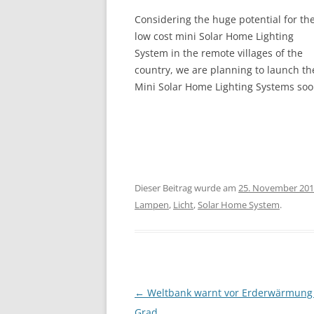
Considering the huge potential for th
low cost mini Solar Home Lighting
System in the remote villages of the
country, we are planning to launch th
Mini Solar Home Lighting Systems soo
Dieser Beitrag wurde am
25. November 20
Lampen
,
Licht
,
Solar Home System
.
Beitragsnavigation
←
Weltbank warnt vor Erderwärmung
Grad