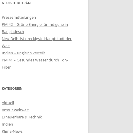
NEUESTE BEITRÄGE
QUALM
Pressemitteilungen
– SOLAR-LAMPEN
PM 42 – Grüne Energie für Indigene in
LT
Bangladesch
Neu-Delhi ist dreckigste Hauptstadt der
SOLARKIOSK IM
Welt
Indien – ungleich verteilt
PM 41 – Gesundes Wasser durch Ton-
 SCHULPROJEKT
Filter
EN
KIOSK FÜR
NWOHNER
KATEGORIEN
Aktuell
Armut weltweit
Erneuerbare & Technik
Indien
Klima-News