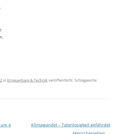
e
KOCHEN OHNE 
GANGES-INSELN 
e
AM ENDE DER WE
n.
MAHARASHTRA – 
URWALD
MAHARASHTRA –
MIT SOLARLAMP
12
in
Erneuerbare & Technik
veröffentlicht. Schlagworte:
ORISSA – SOLAR
INDISCHE UREI
 um 4
Klimawandel – Tatenlosigkeit gefährdet
Menschenleben
→