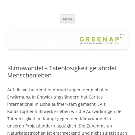
Zum
Inhalt
greenap
springen
green energy against poverty – die Hilfsorganisation gegen Armut und
Klimawandel – für eine gerechte, nachhaltige Welt
Menü
Klimawandel – Tatenlosigkeit gefährdet
Menschenleben
Auf die verheerenden Auswirkungen der globalen
Erwärmung in Entwicklungsländern hat Caritas
international in Doha aufmerksam gemacht. „Als
Katastrophenhilfswerk erleben wir die Auswirkungen der
Tatenlosigkeit im Kampf gegen den Klimawandel in
unseren Projektländern tagtäglich. Die Zunahme an
Naturkatastrophen ist erschreckend und nicht zuletzt auch