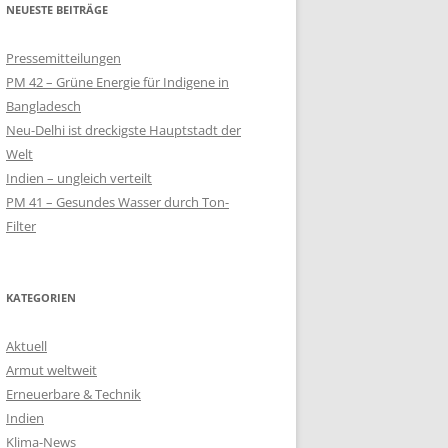
NEUESTE BEITRÄGE
QUALM
Pressemitteilungen
– SOLAR-LAMPEN
PM 42 – Grüne Energie für Indigene in
LT
Bangladesch
Neu-Delhi ist dreckigste Hauptstadt der
SOLARKIOSK IM
Welt
Indien – ungleich verteilt
PM 41 – Gesundes Wasser durch Ton-
 SCHULPROJEKT
Filter
EN
KIOSK FÜR
NWOHNER
KATEGORIEN
Aktuell
Armut weltweit
Erneuerbare & Technik
Indien
Klima-News