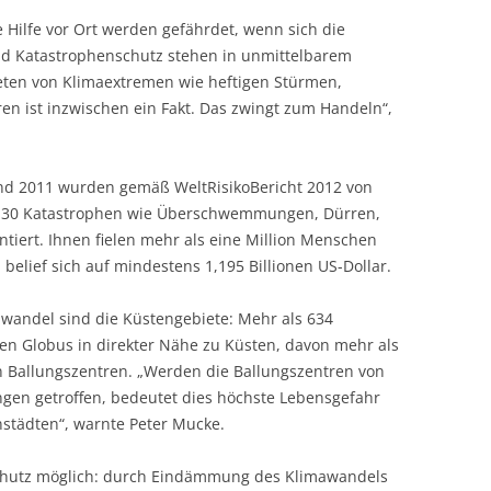
ilfe vor Ort werden gefährdet, wenn sich die
d Katastrophenschutz stehen in unmittelbarem
ten von Klimaextremen wie heftigen Stürmen,
n ist inzwischen ein Fakt. Das zwingt zum Handeln“,
und 2011 wurden gemäß WeltRisikoBericht 2012 von
4.130 Katastrophen wie Überschwemmungen, Dürren,
iert. Ihnen fielen mehr als eine Million Menschen
elief sich auf mindestens 1,195 Billionen US-Dollar.
wandel sind die Küstengebiete: Mehr als 634
n Globus in direkter Nähe zu Küsten, davon mehr als
hen Ballungszentren. „Werden die Ballungszentren von
n getroffen, bedeutet dies höchste Lebensgefahr
städten“, warnte Peter Mucke.
schutz möglich: durch Eindämmung des Klimawandels