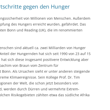
tschritte gegen den Hunger
KOCHEN OHNE 
ungssicherheit von Millionen von Menschen. Außerdem
GANGES-INSELN 
ämpfung des Hungers erreicht wurden, gefährdet. Das
AM ENDE DER WE
äten Bonn und Reading (UK), die im renommierten
MAHARASHTRA – 
URWALD
enschen sind aktuell ca. zwei Milliarden von Hunger
MAHARASHTRA –
nteil der Hungernden hat sich seit 1990 von 23 auf 15
MIT SOLARLAMP
7 hat sich diese insgesamt positivere Entwicklung aber
 Joachim von Braun vom Zentrum für
ORISSA – SOLAR
t Bonn. Als Ursachen sieht er unter anderen steigende
INDISCHE UREI
eme Klimaereignisse. Sein Kollege Prof. Dr. Tim
gionen der Welt, die schon jetzt besonders von
nd, werden durch Dürren und vermehrte Extrem-
solchen Risikogebieten zählten etwa das südliche Afrika