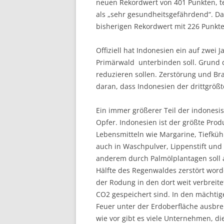
neuen Rekordwert von 401 Punkten, tei
als „sehr gesundheitsgefährdend“. Da
bisherigen Rekordwert mit 226 Punkt
Offiziell hat Indonesien ein auf zwei
Primärwald unterbinden soll. Grund d
reduzieren sollen. Zerstörung und B
daran, dass Indonesien der drittgrößt
Ein immer größerer Teil der indonesi
Opfer. Indonesien ist der größte Produ
Lebensmitteln wie Margarine, Tiefküh
auch in Waschpulver, Lippenstift und
anderem durch Palmölplantagen soll a
Hälfte des Regenwaldes zerstört word
der Rodung in den dort weit verbreit
CO2 gespeichert sind. In den mächtig
Feuer unter der Erdoberfläche ausbre
wie vor gibt es viele Unternehmen, d