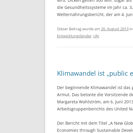
Mrd. Dicken gelten 500 Mill. sogar als
die Gesundheitssysteme im Jahr ca. 3,5
Welternährungsbericht, der am 4. Juni
Dieser Beitrag wurde am
20. August 2013
i
Entwicklungsländer
,
UN
.
Klimawandel ist „public 
Der beginnende Klimawandel ist das g
Armut. Das betonte die Vorsitzende 
Margareta Wahlström, am 6. Juni 2013 
Arbeitsgruppenberichts des United Na
Der Bericht mit dem Titel „A New Glob
Economies through Sustainable Develo