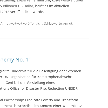
 Fettleibig. Diese Fehlernährung koste weltweit über
 Billionen US-Dollar, heißt es im aktuellen
 2013 veröffentlicht wurde.
n
Armut weltweit
veröffentlicht. Schlagworte:
Armut
,
enemy No. 1“
rößte Hindernis für die Beseitigung der extremen
der UN-Organisation für Katastrophenabwehr,
in Genf bei der Vorstellung eines
tions Office for Disaster Risc Reduction UNISDR.
al Partnership: Eradicate Poverty and Transform
pment“ beschreibt den Kontext einer Welt mit 1,2