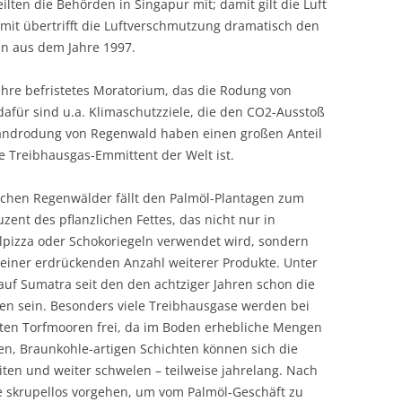
lten die Behörden in Singapur mit; damit gilt die Luft
mit übertrifft die Luftverschmutzung dramatisch den
en aus dem Jahre 1997.
 Jahre befristetes Moratorium, das die Rodung von
afür sind u.a. Klimaschutzziele, die den CO2-Ausstoß
randrodung von Regenwald haben einen großen Anteil
e Treibhausgas-Emmittent der Welt ist.
schen Regenwälder fällt den Palmöl-Plantagen zum
zent des pflanzlichen Fettes, das nicht nur in
lpizza oder Schokoriegeln verwendet wird, sondern
 einer erdrückenden Anzahl weiterer Produkte. Unter
uf Sumatra seit den den achtziger Jahren schon die
en sein. Besonders viele Treibhausgase werden bei
eten Torfmooren frei, da im Boden erhebliche Mengen
en, Braunkohle-artigen Schichten können sich die
iten und weiter schwelen – teilweise jahrelang. Nach
ie skrupellos vorgehen, um vom Palmöl-Geschäft zu