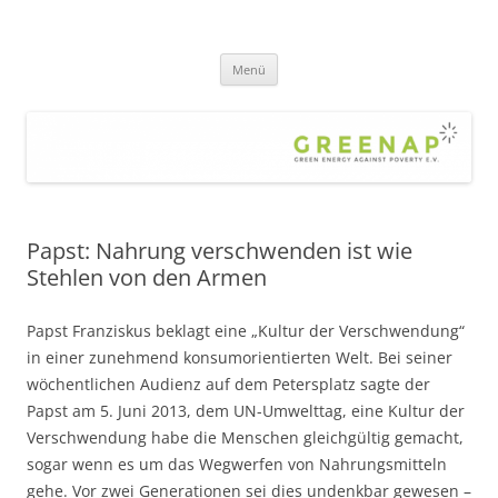
Zum
Inhalt
greenap
springen
green energy against poverty – die Hilfsorganisation gegen Armut und
Klimawandel – für eine gerechte, nachhaltige Welt
Menü
Papst: Nahrung verschwenden ist wie
Stehlen von den Armen
Papst Franziskus beklagt eine „Kultur der Verschwendung“
in einer zunehmend konsumorientierten Welt. Bei seiner
wöchentlichen Audienz auf dem Petersplatz sagte der
Papst am 5. Juni 2013, dem UN-Umwelttag, eine Kultur der
Verschwendung habe die Menschen gleichgültig gemacht,
sogar wenn es um das Wegwerfen von Nahrungsmitteln
gehe. Vor zwei Generationen sei dies undenkbar gewesen –