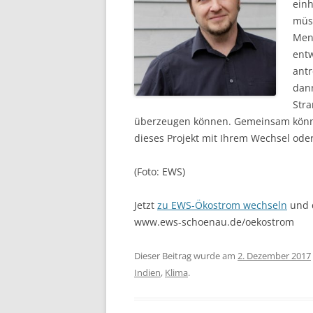
einh
müs
Men
entw
antr
dann
Stra
überzeugen können. Gemeinsam könne
dieses Projekt mit Ihrem Wechsel ode
(Foto: EWS)
Jetzt
zu EWS-Ökostrom wechseln
und 
www.ews-schoenau.de/oekostrom
Dieser Beitrag wurde am
2. Dezember 2017
Indien
,
Klima
.