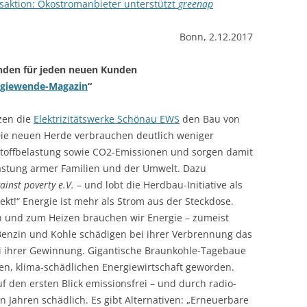
saktion: Ökostromanbieter unterstützt
greenap
KOCHEN OHNE 
Bonn, 2.12.2017
GANGES-INSELN 
nden für jeden neuen Kunden
AM ENDE DER WE
rgiewende-Magazin
“
MAHARASHTRA – 
URWALD
zen die
Elektrizitätswerke Schönau EWS
den Bau von
Die neuen Herde verbrauchen deut­lich weniger
MAHARASHTRA –
stoffbelastung sowie CO2-Emissionen und sorgen damit
MIT SOLARLAMP
lastung armer Familien und der Umwelt. Dazu
ainst poverty e.V.
– und lobt die Herdbau-Initia­tive als
ORISSA – SOLAR
ekt!“
Energie ist mehr als Strom aus der Steckdose.
INDISCHE UREI
 und zum Heizen brauchen wir Energie – zumeist
 Benzin und Kohle schädigen bei ihrer Ver­brenn­ung das
 ihrer Gewinnung. Gigantische Braun­kohle-Tagebaue
en, klima-schädlichen Energiewirtschaft ge­worden.
f den ersten Blick emissions­frei – und durch radio­
n Jahren schädlich. Es gibt Alter­na­tiven: „Erneuerbare