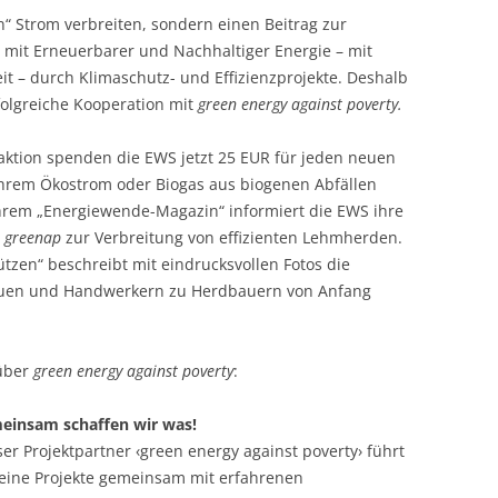
n“ Strom verbreiten, sondern einen Beitrag zur
 mit Erneuerbarer und Nachhaltiger Energie – mit
t – durch Klimaschutz- und Effizienzprojekte. Deshalb
rfolgreiche Kooperation mit
green energy against poverty.
ktion spenden die EWS jetzt 25 EUR für jeden neuen
ihrem Ökostrom oder Biogas aus biogenen Abfällen
ihrem „Energiewende-Magazin“ infor­miert die EWS ihre
n
greenap
zur Verbreit­ung von effizienten Lehmherden.
ützen“ beschreibt mit eindrucksvollen Fotos die
auen und Hand­werkern zu Herdbauern von Anfang
über
green energy against poverty
:
einsam schaffen wir was!
er Projektpartner ‹green energy against poverty› führt
seine Projekte gemeinsam mit erfahrenen