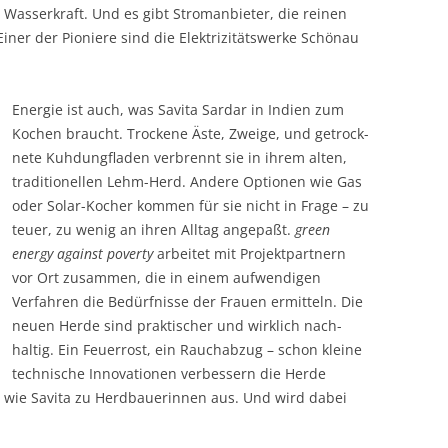
 Wasser­kraft. Und es gibt Stromanbieter, die reinen
Einer der Pioniere sind die Elektrizitäts­werke Schönau
Energie ist auch, was Savita Sardar in Indien zum
Kochen braucht. Trockene Äste, Zweige, und getrock­
nete Kuhdungfladen verbrennt sie in ihrem alten,
tra­di­tionellen Lehm-Herd. Andere Opti­onen wie Gas
oder Solar-Kocher kommen für sie nicht in Frage – zu
teu­er, zu wenig an ihren Alltag ange­paßt.
green
energy against poverty
arbeitet mit Pro­jektpartnern
vor Ort zusammen, die in einem auf­wen­digen
Verfahren die Bedürfnisse der Frauen ermitteln. Die
neuen Herde sind praktischer und wirk­lich nach­
haltig. Ein Feuer­rost, ein Rauchabzug – schon kleine
technische Inno­vationen verbessern die Herde
wie Savita zu Herd­bauerinnen aus. Und wird dabei