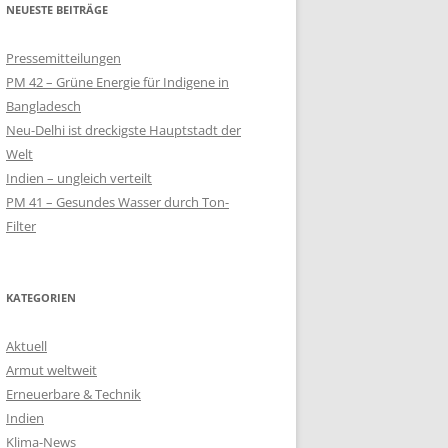
NEUESTE BEITRÄGE
QUALM
Pressemitteilungen
– SOLAR-LAMPEN
PM 42 – Grüne Energie für Indigene in
LT
Bangladesch
Neu-Delhi ist dreckigste Hauptstadt der
SOLARKIOSK IM
Welt
Indien – ungleich verteilt
PM 41 – Gesundes Wasser durch Ton-
 SCHULPROJEKT
Filter
EN
KIOSK FÜR
NWOHNER
KATEGORIEN
Aktuell
Armut weltweit
Erneuerbare & Technik
Indien
Klima-News