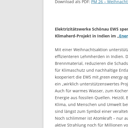
Download als PDF:
PM 26 – Weihnacht
Elektrizitätswerke Schönau EWS spe
Klimaherd-Projekt in Indien im „
Ene
Mit einer Weihnachtsaktion unterstüt
effizienteren Lehmherden in Indien. 
Brennmaterial, reduzieren die Schad
für Klimaschutz und nach­haltige Ent
kooperiert die EWS mit
green energy ag
ein „wirklich unterstützenswertes Proj
Auch für warmes Wasser, zum Kochen
Energie aus fossilen Quellen. Heizöl,
Klima, und Menschen und Umwelt bei
sind längst zum Symbol einer veraltet
Noch schlimmer ist Atom­kraft – nur au
aktive Strahlung noch für Milli­onen vo