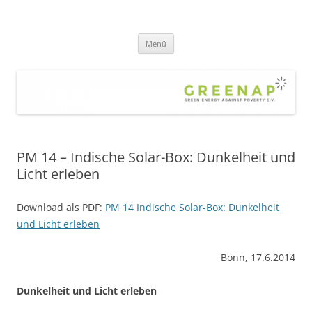
Zum
Inhalt
greenap
springen
green energy against poverty – die Hilfsorganisation gegen Armut und
Klimawandel – für eine gerechte, nachhaltige Welt
Menü
PM 14 – Indische Solar-Box: Dunkelheit und
Licht erleben
Download als PDF:
PM 14 Indische Solar-Box: Dunkelheit
und Licht erleben
Bonn, 17.6.2014
Dunkelheit und Licht erleben