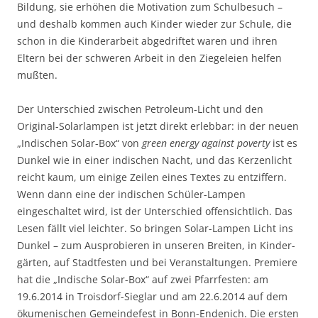
Bildung, sie erhöhen die Motivation zum Schulbesuch –
und deshalb kommen auch Kinder wieder zur Schule, die
schon in die Kinderarbeit abgedriftet waren und ihren
Eltern bei der schweren Arbeit in den Ziegeleien helfen
mußten.
Der Unterschied zwischen Petroleum-Licht und den
Original-Solarlampen ist jetzt direkt erlebbar: in der neuen
„Indischen Solar-Box“ von
green energy against poverty
ist es
Dunkel wie in einer indischen Nacht, und das Kerzenlicht
reicht kaum, um einige Zeilen eines Textes zu entziffern.
Wenn dann eine der indischen Schüler-Lampen
eingeschalt­et wird, ist der Unterschied offensichtlich. Das
Lesen fällt viel leichter. So bringen Solar-Lampen Licht ins
Dunkel – zum Ausprobieren in unseren Breiten, in Kinder­
gärten, auf Stadtfesten und bei Veranstaltungen. Premiere
hat die „Indische Solar-Box“ auf zwei Pfarr­festen: am
19.6.2014 in Troisdorf-Sieglar und am 22.6.2014 auf dem
ökumenischen Gemeindefest in Bonn-Endenich. Die ersten