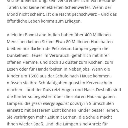
Straßen­beleuchtung, kein verstreutes Licht von Reklame-
Tafeln und keine reflektierten Scheinwerfer. Wenn der
Mond nicht scheint, ist die Nacht pechschwarz – und das
öffentliche Leben kommt zum Erliegen.
Allein im Boom-Land Indien haben über 400 Millionen
Menschen keinen Strom. Etwa 80 Millionen Haushalten
bleiben nur flackernde Petroleum-Lampen gegen die
Dunkelheit – teuer im Verbrauch, gefährlich mit ihrer
offenen Flamme, und doch zu düster zum Kochen, zum
Lesen oder für Handarbeiten in Nebenjobs. Wenn die
Kinder um 16:00 aus der Schule nach Hause kommen,
müssen sie ihre Schulaufgaben quasi im Kerzen­schein
machen – und der Ruß reizt Augen und Nase. Deshalb sind
die Kinder so begeistert über die solaren Hausaufgaben-
Lampen, die
green energy against poverty
in Slumschulen
einsetzt: mit besserem Licht können Kinder besser lernen.
Sie ver­bringen mehr Zeit mit Lernen, die Schule macht
ihnen wieder Spaß. Und: die Lampen sind Anreiz für