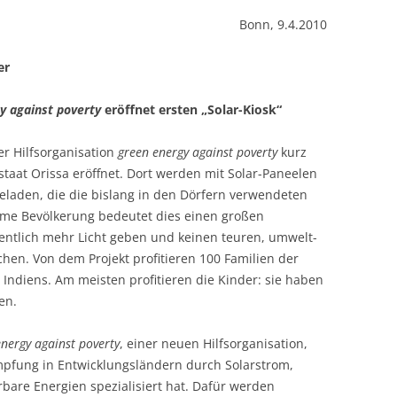
Bonn, 9.4.2010
KOCHEN OHNE 
er
GANGES-INSELN 
AM ENDE DER WE
y against poverty
eröffnet ersten „Solar-Kiosk“
MAHARASHTRA – 
URWALD
er Hilfsorganisation
green energy against poverty
kurz
aat Orissa eröffnet. Dort werden mit Solar-Paneelen
MAHARASHTRA –
laden, die die bislang in den Dörfern verwendeten
MIT SOLARLAMP
rme Bevölkerung bedeutet dies einen großen
entlich mehr Licht geben und keinen teuren, um­welt­
ORISSA – SOLAR
hen. Von dem Projekt profitieren 100 Familien der
INDISCHE UREI
Indiens. Am meis­ten profitieren die Kinder: sie haben
aben.
nergy against poverty
, einer neuen Hilfs­organisation,
pfung in Ent­wicklungsländern durch Solar­strom,
bare Energien spezialisiert hat. Dafür werden