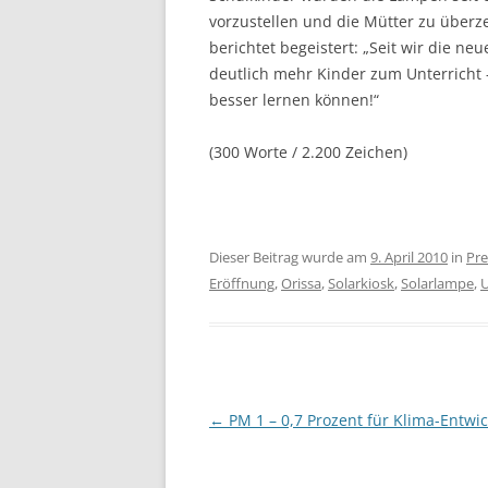
vorzustellen und die Mütter zu über­ze
berichtet begeistert: „Seit wir die 
deutlich mehr Kinder zum Unterricht –
besser lernen können!“
(300 Worte / 2.200 Zeichen)
Dieser Beitrag wurde am
9. April 2010
in
Pre
Eröffnung
,
Orissa
,
Solarkiosk
,
Solarlampe
,
Beitragsnavigation
←
PM 1 – 0,7 Prozent für Klima-Entwic