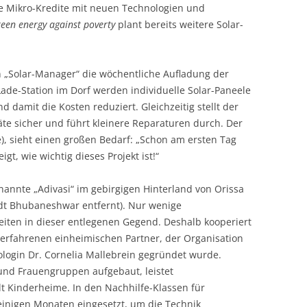
ie Mikro-Kredite mit neuen Technologien und
reen energy against poverty
plant
bereits weitere Solar-
n „Solar-Manager“ die wöchentliche Auf­ladung der
ade-Station im Dorf werden individuelle Solar-Paneele
 damit die Kosten reduziert. Gleichzeitig stellt der
te sicher und führt kleinere Reparaturen durch. Der
), sieht einen großen Bedarf: „Schon am ersten Tag
gt, wie wichtig dieses Projekt ist!“
annte „Adivasi“ im gebirgigen Hinterland von Orissa
adt Bhubaneshwar entfernt). Nur wenige
eiten in dieser entlegenen Gegend. Deshalb kooperiert
erfahrenen ein­heimischen Partner, der Organi­sation
ologin Dr. Cornelia Mallebrein gegründet wurde.
und Frauengruppen aufgebaut, leistet
t Kinderheime. In den Nachhilfe-Klassen für
einigen Monaten eingesetzt, um die Technik