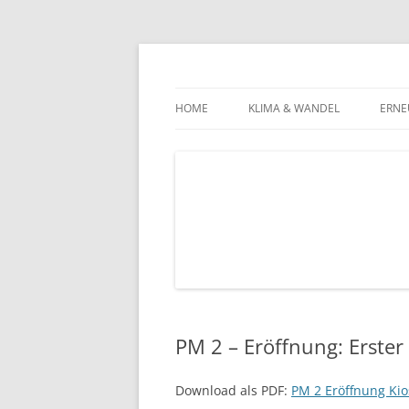
Zum
Inhalt
springen
green energy against poverty – die Hilfsor
greenap
HOME
KLIMA & WANDEL
ERNE
KLIMA-NEWS
ENE
WAS UNS DAS KLIMA ANGEHT
ARM
ARMUT WELTWEIT
PRO
ERN
SOL
PM 2 – Eröffnung: Erster 
Download als PDF:
PM 2 Eröffnung Kio