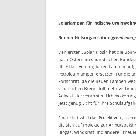
Solarlampen für indische Ureinwohn
Bonner Hilfsorganisation
green energ
Den ersten „Solar-Kiosk“ hat die Bonn
nach Ostern im südindischen Bundesst
die Akkus von tragbaren Lampen aufge
Petroleumlampen ersetzen. Für die a
Fortschritt, da die neuen Lampen wes
schädlichen Brenn­stoff mehr verbrauc
Adivasi, der verarmten Urbevölkerung 
jetzt genug Licht für ihre Schul­auf­g
Finanziert wird das Projekt von
green e
die sich auf Projekte zur Armutsbekäm
Biogas, Windkraft und andere Erneuer­