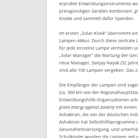
erprobte Entwicklungs­instrumente w
preisgünstigen Geräten kombiniert.
g
Kioske und sammelt dafür Spenden.
Im ersten „Solar-Kiosk“ übernimmt ei
Lampen-Akkus. Durch diese zentrale L
für jede einzelne Lampe ver­mieden und
„Solar-Manager“ die Wartung der Gerä
neue Manager, Sanjay Nayak (32 Jahre
sind alle 100 Lampen vergeben. Das zei
Die Empfänger der Lampen sind sogen
(ca. 300 km von der Regionalhauptst
Entwicklungshilfe-Organisationen arb
green energy against poverty
mit einem 
Ashakiran, die von der deutschen Ind
Ashakiran hat Selbsthilfeprogramme 
Gesundheitsversorgung, und unterhäl
Schulkinder wurden die Lampen seit 