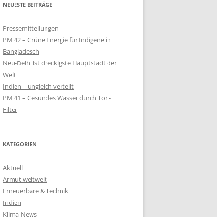
NEUESTE BEITRÄGE
QUALM
Pressemitteilungen
– SOLAR-LAMPEN
PM 42 – Grüne Energie für Indigene in
LT
Bangladesch
Neu-Delhi ist dreckigste Hauptstadt der
SOLARKIOSK IM
Welt
Indien – ungleich verteilt
PM 41 – Gesundes Wasser durch Ton-
 SCHULPROJEKT
Filter
EN
KIOSK FÜR
NWOHNER
KATEGORIEN
Aktuell
Armut weltweit
Erneuerbare & Technik
Indien
Klima-News