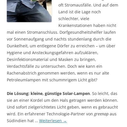
oft Stromausfälle. Und auf dem
Land ist die Lage noch
schlechter, viele
Krankenstationen haben nicht
mal einen Stromanschluss. Dorfgesundheitshelfer lau­f­en
vor Sonnenaufgang und nachts stundenlang durch die
Dunkelheit, um entlegene Dörfer zu erreichen – um über
Hygiene und Ansteckungs­gefahren aufzuklären,
Desinfektionsmater­i­al und Masken zu bringen,
Verdachtsfälle zu untersuchen. Doch wie kann ein
Rachenabstrich genommen werden, wenn es nur alte
Petroleum­lampen mit schummrigem Licht gibt?
Die Lösung: kleine, günstige Solar-Lampen
. So leicht, das
sie an einer Kordel um den Hals ge­tragen werden können.
Und sofort ziel­ge­richtetes Licht geben, wenn es gebraucht
wird. Ein erfahrener Techno­logie-Partner von
greenap
aus
Südindien hat …
Weiterlesen
→