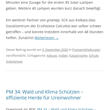
Minuten eine Zusage für die ersten 85 Solar-Lampen
geben. Weitere 40 Lampen wurden kurz danach bewilligt.
Ein weiterer Partner von
greenap
, SCK aus Kolkata (das
Sozial­zentrum der Erzdiözese Calcutta) war selber schwer
getroffen – und konnte trotzdem innerhalb von 48 Stunden
helfen. Zu­nächst
Weiterlesen
→
Dieser Beitrag wurde am
9. Dezember 2020
in
Pressemitteilungen
veröffentlicht. Schlagworte:
Adivasi
,
Indien
,
Katastrophe
,
Schule
,
Solarlampe
.
PM 34: Wald und Klima Schützen –
effiziente Herde für Ureinwohner
Download als PDF:
PM 34 – Wald und Klima Schützen –