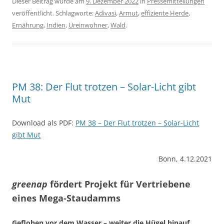
Dieser Beitrag wurde am
9. Dezember 2022
in
Pressemitteilungen
veröffentlicht. Schlagworte:
Adivasi
,
Armut
,
effiziente Herde
,
Ernährung
,
Indien
,
Ureinwohner
,
Wald
.
PM 38: Der Flut trotzen – Solar-Licht gibt
Mut
Download als PDF:
PM 38 – Der Flut trotzen – Solar-Licht
gibt Mut
Bonn, 4.12.2021
greenap
fördert Projekt für Vertriebene
eines Mega-Staudamms
Geflohen vor dem Wasser – weiter die Hügel hinauf,