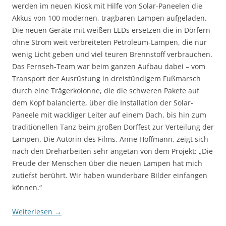
werden im neuen Kiosk mit Hilfe von Solar-Paneelen die
Akkus von 100 modernen, tragbaren Lampen aufgeladen.
Die neuen Geräte mit weißen LEDs ersetzen die in Dörfern
ohne Strom weit ver­brei­teten Petro­leum-Lampen, die nur
wenig Licht geben und viel teuren Brenn­stoff ver­brauchen.
Das Fernseh-Team war beim ganzen Aufbau dabei – vom
Trans­port der Ausrüstung in dreistündigem Fußmarsch
durch eine Träger­kolonne, die die schweren Pakete auf
dem Kopf balan­cierte, über die Installa­tion der Solar-
Paneele mit wackliger Leiter auf einem Dach, bis hin zum
tradi­tion­ellen Tanz beim großen Dorffest zur Verteilung der
Lampen. Die Autorin des Films, Anne Hoff­mann, zeigt sich
nach den Dreharbeiten sehr angetan von dem Projekt: „Die
Freude der Menschen über die neuen Lampen hat mich
zutiefst berührt. Wir haben wunderbare Bilder einfangen
können.“
Weiterlesen
→