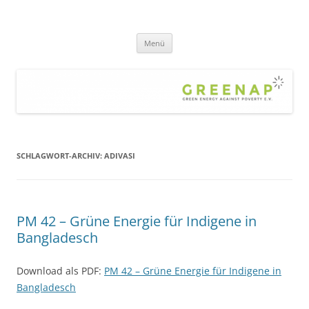
Zum
Inhalt
greenap
springen
green energy against poverty – die Hilfsorganisation gegen Armut und
Klimawandel – für eine gerechte, nachhaltige Welt
Menü
SCHLAGWORT-ARCHIV:
ADIVASI
PM 42 – Grüne Energie für Indigene in
Bangladesch
Download als PDF:
PM 42 – Grüne Energie für Indigene in
Bangladesch