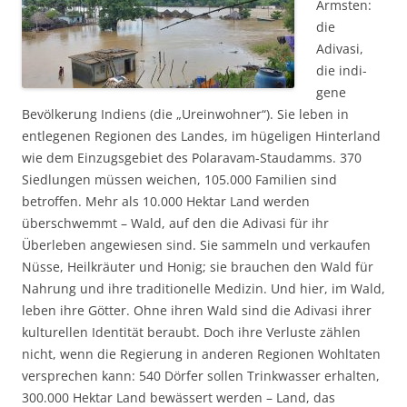
Ärmsten:
die
Adivasi,
die indi­
gene
Bevölkerung Indiens (die „Ureinwohner“). Sie leben in
entlegenen Regionen des Landes, im hüge­li­gen Hinterland
wie dem Einzugsgebiet des Pola­ra­vam-Staudamms. 370
Siedlungen müssen weichen, 105.000 Familien sind
betroffen. Mehr als 10.000 Hektar Land werden
überschwemmt – Wald, auf den die Adivasi für ihr
Überleben angewiesen sind. Sie sammeln und verkaufen
Nüsse, Heilkräuter und Honig; sie brauchen den Wald für
Nahrung und ihre traditionelle Medizin. Und hier, im Wald,
leben ihre Götter. Ohne ihren Wald sind die Adivasi ihrer
kulturellen Identität beraubt. Doch ihre Verluste zählen
nicht, wenn die Regierung in anderen Regionen Wohltaten
versprechen kann: 540 Dörfer sollen Trink­wasser erhalten,
300.000 Hektar Land bewässert werden – Land, das