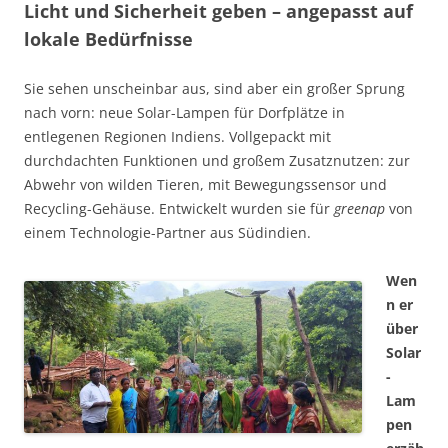
Licht und Sicherheit geben – angepasst auf
lokale Bedürfnisse
Sie sehen unscheinbar aus, sind aber ein großer Sprung
nach vorn: neue Solar-Lampen für Dorfplätze in
entlegenen Regionen Indiens. Vollgepackt mit
durchdachten Funktionen und großem Zusatznutzen: zur
Abwehr von wilden Tieren, mit Bewegungssensor und
Recycling-Gehäuse. Entwickelt wurden sie für
greenap
von
einem Technologie-Partner aus Südindien.
Wen
n er
über
Solar
-
Lam
pen