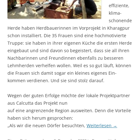
effi­ziente,
klima-
schonende
Herde haben Herdbauer­innen im Vor­projekt in Kharagpur
schon installiert. Die 35 Frauen sind eine hochmotivierte
Truppe: sie haben in ihrer eige­nen Küche die ersten Herde
eingebaut und sind davon so begeistert, dass sie all ihren
Nachbar­innen und Freund­innen ebenfalls zu besseren
Lehm­herden verhelfen wol­len. Weil es so gut läuft, können
die Frauen sich damit sogar ein kleines eigenes Ein­
kommen verdienen. Und sie sind stolz darauf.
Wegen der guten Erfolge möchte der lokale Projekt­partner
aus Calcutta das Projekt nun
auf eine angrenzende Region ausweiten. Denn die Vorteile
haben sich herum gesprochen:
„Als wir die neuen Dörfer besuchten,
Weiterlesen
→