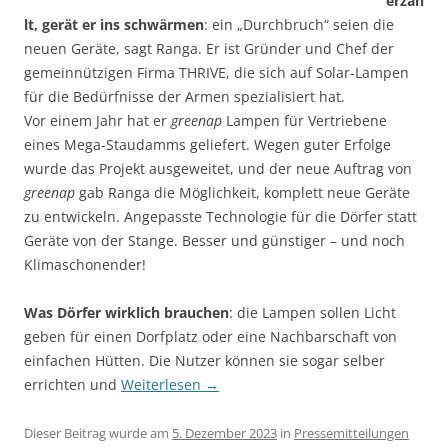
erzäh
lt, gerät er ins schwärmen
: ein „Durchbruch“ seien die
neuen Gerä­te, sagt Ranga. Er ist Gründer und Chef der
gemein­nützi­gen Firma THRIVE, die sich auf Solar-Lampen
für die Bedürf­nisse der Armen spezialisiert hat.
Vor einem Jahr hat er
greenap
Lam­pen für Ver­trie­bene
eines Mega-Staudamms geliefert. Wegen guter Erfolge
wurde das Pro­jekt ausgeweitet, und der neue Auftrag von
greenap
gab Ranga die Mög­lich­keit, komplett neue Geräte
zu entwickeln. Angepasste Technologie für die Dörfer statt
Geräte von der Stange. Besser und günstiger – und noch
Klimaschonender!
Was Dörfer wirklich brauchen
: die Lampen sollen Licht
geben für einen Dorfplatz oder eine Nachbarschaft von
einfachen Hütten. Die Nutzer können sie sogar selber
errichten und
Weiterlesen
→
Dieser Beitrag wurde am
5. Dezember 2023
in
Pressemitteilungen