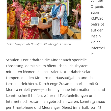
von der
Organis
ation
KMWSC
betreibt
auf den
Inseln
kleine,
Solar-Lampen als Nothilfe: SKC übergibt Lampen
informel
le
Schulen. Dort erhalten die Kinder auch spezielle
Förderung, damit sie im öffentlichen Schulsystem
mithalten können. Ein zentraler Faktor dabei: Solar-
Lampen, die den Kindern die Hausaufgaben und das
Lernen erleichtern. Durch enge Zusammenarbeit mit Sr.
Monica er­hielt
greenap
schnell genaue Informationen – und
konnte schnell helfen: während Telefon­leitungen und
Internet noch zusammen gebrochen waren, konnte
greenap
per Smart­phone und Messanger-Dienst innerhalb von 45