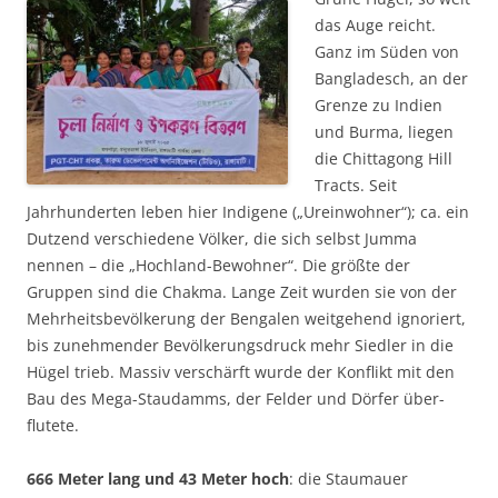
das Auge reicht.
Ganz im Süden von
Bangla­desch, an der
Grenze zu Indien
und Burma, liegen
die Chittagong Hill
Tracts. Seit
Jahrhundert­en leben hier Indigene („Ureinwohner“); ca. ein
Dutzend ver­schie­dene Völker, die sich selbst Jumma
nennen – die „Hoch­land-Bewohner“. Die größte der
Gruppen sind die Chakma. Lange Zeit wur­den sie von der
Mehr­heits­bevölkerung der Bengal­en weitgehend ignoriert,
bis zunehmender Bevölkerungs­druck mehr Siedler in die
Hügel trieb. Massiv ver­schärft wurde der Konflikt mit den
Bau des Mega-Staudamms, der Felder und Dörfer über­
flutete.
666 Meter lang und 43 Meter hoch
: die Staumauer