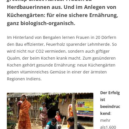
Herdbauerinnen aus. Und im Anlegen von
Küchengärten: für eine sichere Ernährung,
ganz biologisch-organisch.
Im Hinterland von Bengalen lernen Frauen in 20 Dörfern
den Bau effi­zien­ter, Feuerholz sparender Lehmherde. So
wird nicht nur CO2 ver­mie­den, sondern auch giftiger
Qualm, der beim Kochen krank macht. Zum gesün­der­en
Kochen gehört gesunde Ernährung: neue Küchen­gärten
geben vitamin­reiches Gemüse in einer der ärmsten
Regionen Indiens.
Der Erfolg
ist
beeindruc
kend
:
mehr
als1.600