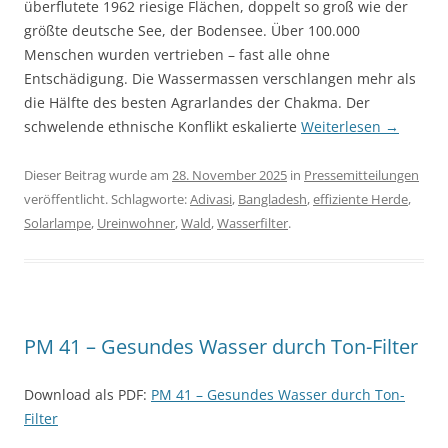
überflutete 1962 riesige Flächen, doppelt so groß wie der
größte deutsche See, der Bodensee. Über 100.000
Menschen wurden vertrieben – fast alle ohne
Entschädigung. Die Wassermassen verschlangen mehr als
die Hälfte des besten Agrarlandes der Chakma. Der
schwelende ethnische Konflikt eskalierte
Weiterlesen
→
Dieser Beitrag wurde am
28. November 2025
in
Pressemitteilungen
veröffentlicht. Schlagworte:
Adivasi
,
Bangladesh
,
effiziente Herde
,
Solarlampe
,
Ureinwohner
,
Wald
,
Wasserfilter
.
PM 41 – Gesundes Wasser durch Ton-Filter
Download als PDF:
PM 41 – Gesundes Wasser durch Ton-
Filter