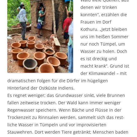
denen wir trinken
konnten“, erzählen die
Frauen im Dorf
Kothuru. „Jetzt bleiben
uns im heißen Sommer
nur noch Tümpel, um
Wasser zu holen. Doch
es ist dreckig und
macht krank“. Grund ist
der Klima­wandel – mit
dramatischen Folgen für die Dörfer im hügeligen
Hinterland der Ost­küste Indiens.
Es regnet weniger; das Grundwasser sinkt, viele Brunnen
fallen zeit­weise trocken. Der Wald kann immer weniger
Regen­wasser speichern. Wenn Bäche und Flüsse in der
Trocken­zeit zu Rinn­salen werden, sammelt sich das rest­
liche Wasser in Tümp­eln und vor improvi­sier­ten
Stauwehren. Dort werden Tiere getränkt; Menschen baden