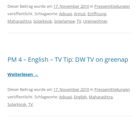
Dieser Beitrag wurde am
17. November 2010
in
Pressemitteilungen
veröffentlicht. Schlagworte:
Adivasi
,
Armut
,
Eröffnung
,
Maharashtra
,
Solarkiosk
,
Solarlampe
,
TV
,
Ureinwohner
.
PM 4 – English – TV Tip: DW TV on greenap
Weiterlesen
→
Dieser Beitrag wurde am
17. November 2010
in
Pressemitteilungen
veröffentlicht. Schlagworte:
Adivasi
,
English
,
Maharashtra
,
Solarkiosk
,
TV
.