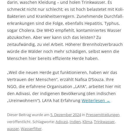
darin, waschen Kleidung – und holen Trinkwasser. Es
schmeckt nicht nur schlecht; es ist hoch belastetet mit Koli-
Bakterien und Krankheits­erregern. Zunehmende Durchfall­
erkrankungen sind die Folge, ebenfalls Hepatitis, Typhus,
sogar Cholera. Die WHO empfiehlt, kontaminiertes Wasser
abzukochen. Aber wer kann sich das leisten? Zu
zeitaufwändig, zu viel Arbeit. Höherer Brennholzverbrauch
würde die Wälder noch mehr schädigen, selbst wenn die
Menschen hier bereits effiziente Herde haben.
„Weil die neuen Herde gut funktionieren, haben wir das
Vertrauen der Menschen“, erzählt Nafisa D‘Souza. Ihre
NGO, die erfahrene Organisation „LAYA“, arbeitet hier mit
den Adivasi, der indigenen Bevölkerung (den indischen
„Ureinwohnern“). LAYA hat Erfahrung
Weiterlesen
→
Dieser Beitrag wurde am
5. Dezember 2024
in
Pressemitteilungen
veröffentlicht. Schlagworte:
Adivasi
,
Indien
,
Klima
,
Trinkwasser
,
wasser
,
Wasserfilter
.