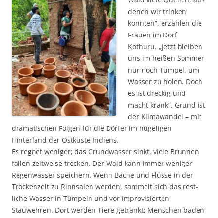
denen wir trinken
konnten“, erzählen die
Frauen im Dorf
Kothuru. „Jetzt bleiben
uns im heißen Sommer
nur noch Tümpel, um
Wasser zu holen. Doch
es ist dreckig und
macht krank“. Grund ist
der Klima­wandel – mit
dramatischen Folgen für die Dörfer im hügeligen
Hinterland der Ost­küste Indiens.
Es regnet weniger; das Grundwasser sinkt, viele Brunnen
fallen zeit­weise trocken. Der Wald kann immer weniger
Regen­wasser speichern. Wenn Bäche und Flüsse in der
Trocken­zeit zu Rinn­salen werden, sammelt sich das rest­
liche Wasser in Tümp­eln und vor improvi­sier­ten
Stauwehren. Dort werden Tiere getränkt; Menschen baden