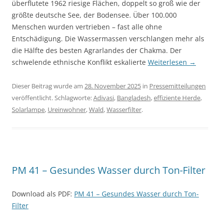
überflutete 1962 riesige Flächen, doppelt so groß wie der
größte deutsche See, der Bodensee. Über 100.000
Menschen wurden vertrieben – fast alle ohne
Entschädigung. Die Wassermassen verschlangen mehr als
die Hälfte des besten Agrarlandes der Chakma. Der
schwelende ethnische Konflikt eskalierte
Weiterlesen
→
Dieser Beitrag wurde am
28. November 2025
in
Pressemitteilungen
veröffentlicht. Schlagworte:
Adivasi
,
Bangladesh
,
effiziente Herde
,
Solarlampe
,
Ureinwohner
,
Wald
,
Wasserfilter
.
PM 41 – Gesundes Wasser durch Ton-Filter
Download als PDF:
PM 41 – Gesundes Wasser durch Ton-
Filter