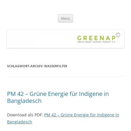
Zum
Inhalt
greenap
springen
green energy against poverty – die Hilfsorganisation gegen Armut und
Klimawandel – für eine gerechte, nachhaltige Welt
Menü
SCHLAGWORT-ARCHIV:
WASSERFILTER
PM 42 – Grüne Energie für Indigene in
Bangladesch
Download als PDF:
PM 42 – Grüne Energie für Indigene in
Bangladesch