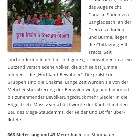
das Auge reicht.
Ganz im Süden von
Bangla­desch, an der
Grenze zu Indien
und Burma, liegen
die Chittagong Hill
Tracts. Seit
Jahrhundert­en leben hier Indigene („Ureinwohner“); ca. ein
Dutzend ver­schie­dene Völker, die sich selbst Jumma
nennen – die „Hoch­land-Bewohner“. Die größte der
Gruppen sind die Chakma. Lange Zeit wur­den sie von der
Mehr­heits­bevölkerung der Bengal­en weitgehend ignoriert,
bis zunehmender Bevölkerungs­druck mehr Siedler in die
Hügel trieb. Massiv ver­schärft wurde der Konflikt mit den
Bau des Mega-Staudamms, der Felder und Dörfer über­
flutete.
666 Meter lang und 43 Meter hoch
: die Staumauer