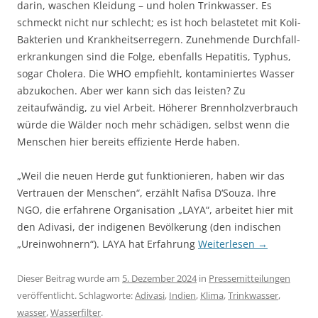
darin, waschen Kleidung – und holen Trinkwasser. Es
schmeckt nicht nur schlecht; es ist hoch belastetet mit Koli-
Bakterien und Krankheits­erregern. Zunehmende Durchfall­
erkrankungen sind die Folge, ebenfalls Hepatitis, Typhus,
sogar Cholera. Die WHO empfiehlt, kontaminiertes Wasser
abzukochen. Aber wer kann sich das leisten? Zu
zeitaufwändig, zu viel Arbeit. Höherer Brennholzverbrauch
würde die Wälder noch mehr schädigen, selbst wenn die
Menschen hier bereits effiziente Herde haben.
„Weil die neuen Herde gut funktionieren, haben wir das
Vertrauen der Menschen“, erzählt Nafisa D‘Souza. Ihre
NGO, die erfahrene Organisation „LAYA“, arbeitet hier mit
den Adivasi, der indigenen Bevölkerung (den indischen
„Ureinwohnern“). LAYA hat Erfahrung
Weiterlesen
→
Dieser Beitrag wurde am
5. Dezember 2024
in
Pressemitteilungen
veröffentlicht. Schlagworte:
Adivasi
,
Indien
,
Klima
,
Trinkwasser
,
wasser
,
Wasserfilter
.