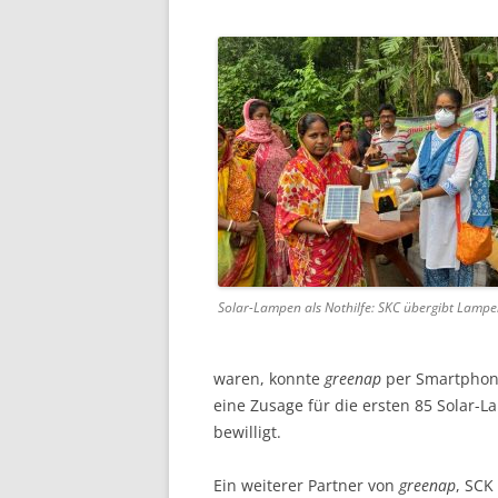
Solar-Lampen als Nothilfe: SKC übergibt Lamp
waren, konnte
greenap
per Smart­phon
eine Zusage für die ersten 85 Solar
bewilligt.
Ein weiterer Partner von
greenap
, SCK