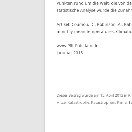
Punkten rund um die Welt, die von 
statistische Analyse wurde die Zunah
Artikel: Coumou, D., Robinson, A., Rah
monthly-mean temperatures. Climatic 
www.PIK-Potsdam.de
Janunar 2013
Dieser Beitrag wurde am
15. April 2013
in
K
Hitze
,
Katastrophe
,
Katastrophen
,
Klima
,
T