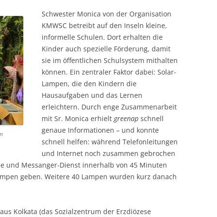
Schwester Monica von der Organisation
KMWSC betreibt auf den Inseln kleine,
informelle Schulen. Dort erhalten die
Kinder auch spezielle Förderung, damit
sie im öffentlichen Schulsystem mithalten
können. Ein zentraler Faktor dabei: Solar-
Lampen, die den Kindern die
Hausaufgaben und das Lernen
erleichtern. Durch enge Zusammenarbeit
mit Sr. Monica er­hielt
greenap
schnell
genaue Informationen – und konnte
en
schnell helfen: während Telefon­leitungen
und Internet noch zusammen gebrochen
e und Messanger-Dienst innerhalb von 45 Minuten
-Lampen geben. Weitere 40 Lampen wurden kurz danach
 aus Kolkata (das Sozial­zentrum der Erzdiözese