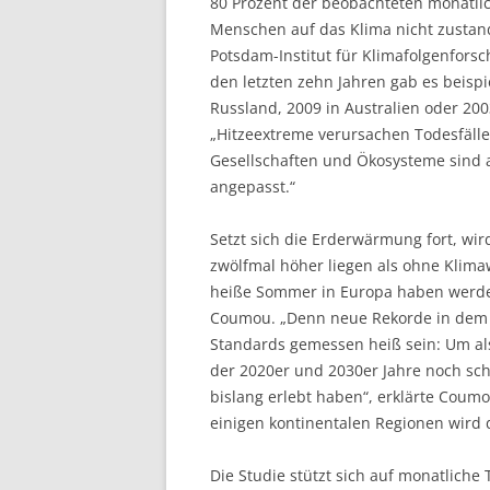
80 Prozent der beobachteten monatli
Menschen auf das Klima nicht zusta
Potsdam-Institut für Klimafolgenfors
den letzten zehn Jahren gab es beispi
Russland, 2009 in Australien oder 20
„Hitzeextreme verursachen Todesfälle
Gesellschaften und Ökosysteme sind
angepasst.“
Setzt sich die Erderwärmung fort, wi
zwölfmal höher liegen als ohne Klima
heiße Sommer in Europa haben werden 
Coumou. „Denn neue Rekorde in dem 
Standards gemessen heiß sein: Um als
der 2020er und 2030er Jahre noch schl
bislang erlebt haben“, erklärte Coumo
einigen kontinentalen Regionen wird 
Die Studie stützt sich auf monatlich