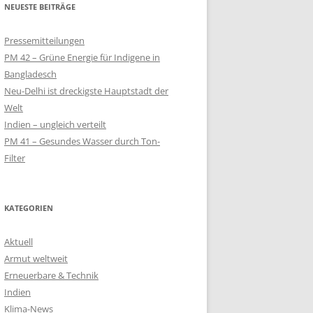
NEUESTE BEITRÄGE
QUALM
Pressemitteilungen
– SOLAR-LAMPEN
PM 42 – Grüne Energie für Indigene in
LT
Bangladesch
Neu-Delhi ist dreckigste Hauptstadt der
SOLARKIOSK IM
Welt
Indien – ungleich verteilt
PM 41 – Gesundes Wasser durch Ton-
 SCHULPROJEKT
Filter
EN
KIOSK FÜR
NWOHNER
KATEGORIEN
Aktuell
Armut weltweit
Erneuerbare & Technik
Indien
Klima-News