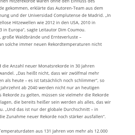
chen Hitzerekorde wären ohne den Einfluss des
nde gekommen, erklärte das Autoren-Team aus dem
chung und der Universidad Complutense de Madrid. „In
ellose Hitzewellen wie 2012 in den USA, 2010 in
03 in Europa“, sagte Leitautor Dim Coumou.
, große Waldbrände und Ernteverluste –
 an solche immer neuen Rekordtemperaturen nicht
rd die Anzahl neuer Monatsrekorde in 30 Jahren
wandel. „Das heißt nicht, dass wir zwölfmal mehr
als heute – es ist tatsächlich noch schlimmer“, so
Jahrzehnt ab 2040 werden nicht nur an heutigen
 Rekorde zu gelten, müssen sie vielmehr die Rekorde
agen, die bereits heißer sein werden als alles, das wir
u. „Und das ist nur der globale Durchschnitt – in
die Zunahme neuer Rekorde noch stärker ausfallen“.
e Temperaturdaten aus 131 Jahren von mehr als 12.000