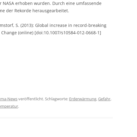
der NASA erhoben wurden. Durch eine umfassende
me der Rekorde herausgearbeitet.
mstorf, S. (2013): Global increase in record-breaking
Change (online) [doi:10.1007/s10584-012-0668-1]
lima-News
veröffentlicht. Schlagworte:
Erderwärmung
,
Gefahr
,
emperatur
.