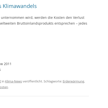
s Klimawandels
 unternommen wird, werden die Kosten den Verlust
weltweiten Bruttoinlandsprodukts entsprechen – jedes
iew 2011
6
2
in
Klima-News
veröffentlicht. Schlagworte:
Erderwärmung
,
osten
.