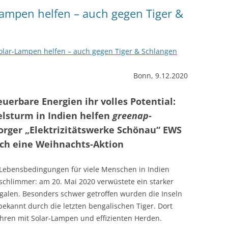
Lampen helfen – auch gegen Tiger &
KOCHEN OHNE 
GANGES-INSELN 
Solar-Lampen helfen – auch gegen Tiger & Schlangen
AM ENDE DER WE
MAHARASHTRA – 
Bonn, 9.12.2020
URWALD
uerbare Energien ihr volles Potential:
MAHARASHTRA –
elsturm in Indien helfen
greenap
-
MIT SOLARLAMP
orger „Elektrizitätswerke Schönau“ EWS
ORISSA – SOLAR
rch eine Weihnachts-Aktion
INDISCHE UREI
 Lebensbedingungen für viele Menschen in Indien
chlimmer: am 20. Mai 2020 verwüstete ein starker
galen. Besonders schwer getroffen wurden die Inseln
ekannt durch die letzten bengalischen Tiger. Dort
Jahren mit Solar-Lampen und effizienten Herden.