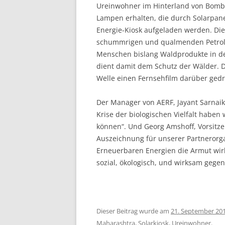
Ureinwohner im Hinterland von Bomb
Lampen erhalten, die durch Solar­pa
Energie-Kiosk aufgeladen werden. Di
schummrigen und qualmenden Petrol
Menschen bislang Waldprodukte in der
dient damit dem Schutz der Wälder. D
Welle einen Fernsehfilm darüber gedr
Der Manager von AERF, Jayant Sarnaik,
Krise der biologischen Vielfalt haben 
können“. Und Georg Amshoff, Vorsitz
Auszeichnung für unserer Partnerorgan
Erneuerbaren Energien die Armut wirk
sozial, ökologisch, und wirksam gege
Dieser Beitrag wurde am
21. September 20
Maharashtra
,
Solarkiosk
,
Ureinwohner
.