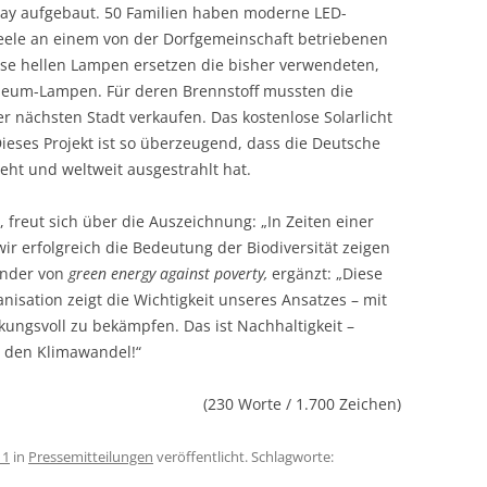
ay aufgebaut. 50 Familien haben moderne LED-
neele an einem von der Dorfgemeinschaft betriebenen
ese hellen Lampen ersetzen die bisher verwendeten,
eum-Lampen. Für deren Brennstoff mussten die
 nächsten Stadt verkaufen. Das kostenlose Solarlicht
ieses Projekt ist so überzeugend, dass die Deutsche
eht und weltweit ausgestrahlt hat.
 freut sich über die Auszeich­nung: „In Zeiten einer
wir erfolg­reich die Bedeutung der Biodiversität zeigen
ender von
green energy against poverty,
ergänzt: „Diese
isation zeigt die Wichtigkeit unseres Ansatzes – mit
ungsvoll zu bekämpfen. Das ist Nachhaltigkeit –
n den Klimawandel!“
(230 Worte / 1.700 Zeichen)
11
in
Pressemitteilungen
veröffentlicht. Schlagworte: