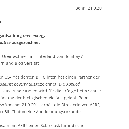
Bonn, 21.9.2011
KOCHEN OHNE 
r
GANGES-INSELN 
AM ENDE DER WE
ganisation
green energy
MAHARASHTRA – 
iative
ausgezeichnet
URWALD
r Ureinwohner im Hinterland von Bombay /
MAHARASHTRA –
rn und Biodiversität
MIT SOLARLAMP
n US-Präsidenten Bill Clinton hat einen Partner der
ORISSA – SOLAR
against poverty
ausgezeichnet. Die
Applied
INDISCHE UREI
 aus Pune / Indien wird für die Erfolge beim Schutz
tärkung der biologischen Vielfalt gelobt. Beim
w York am 21.9.2011 erhält die Direktorin von AERF,
n Bill Clinton eine Anerkennungsurkunde.
sam mit AERF einen Solar­kiosk für indische