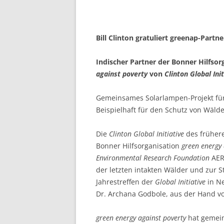
Bill Clinton gratuliert greenap-Partne
Indischer Partner der Bonner Hilfsor
against poverty
von
Clinton Global Init
Gemeinsames Solarlampen-Projekt fü
Beispielhaft für den Schutz von Wälde
Die
Clinton Global Initiative
des frühere
Bonner Hilfsorganisation
green energy 
Environmental Research Founda­tion
AERF
der letz­ten intakten Wälder und zur S
Jahrestreffen der
Global Initiative
in Ne
Dr. Archana Godbole, aus der Hand vo
green energy against poverty
hat gemein