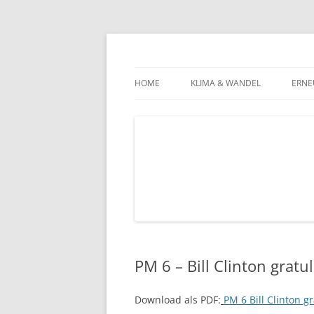
Zum
Inhalt
springen
green energy against poverty – die Hilfsor
greenap
HOME
KLIMA & WANDEL
ERNE
KLIMA-NEWS
ENE
WAS UNS DAS KLIMA ANGEHT
ARM
ARMUT WELTWEIT
PRO
ERN
SOL
PM 6 – Bill Clinton gratu
Download als PDF:
PM 6 Bill Clinton g