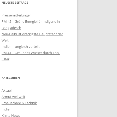
NEUESTE BEITRÄGE
QUALM
Pressemitteilungen
– SOLAR-LAMPEN
PM 42 – Grüne Energie für Indigene in
LT
Bangladesch
Neu-Delhi ist dreckigste Hauptstadt der
SOLARKIOSK IM
Welt
Indien – ungleich verteilt
PM 41 – Gesundes Wasser durch Ton-
 SCHULPROJEKT
Filter
EN
KIOSK FÜR
NWOHNER
KATEGORIEN
Aktuell
Armut weltweit
Erneuerbare & Technik
Indien
Klima-News