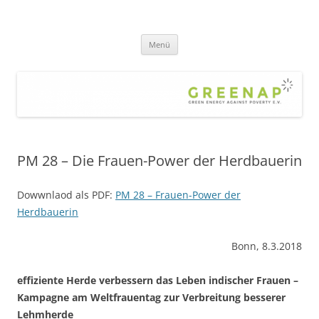
Zum
Inhalt
greenap
springen
green energy against poverty – die Hilfsorganisation gegen Armut und
Klimawandel – für eine gerechte, nachhaltige Welt
Menü
PM 28 – Die Frauen-Power der Herdbauerin
Dowwnlaod als PDF:
PM 28 – Frauen-Power der
Herdbauerin
Bonn, 8.3.2018
effiziente Herde verbessern das Leben indischer Frauen –
Kampagne am Weltfrauentag zur Verbreitung besserer
Lehmherde