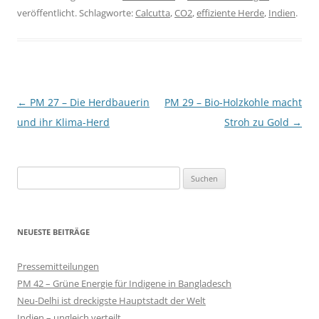
veröffentlicht. Schlagworte:
Calcutta
,
CO2
,
effiziente Herde
,
Indien
.
Beitragsnavigation
←
PM 27 – Die Herdbauerin
PM 29 – Bio-Holzkohle macht
und ihr Klima-Herd
Stroh zu Gold
→
Suchen
nach:
NEUESTE BEITRÄGE
Pressemitteilungen
PM 42 – Grüne Energie für Indigene in Bangladesch
Neu-Delhi ist dreckigste Hauptstadt der Welt
Indien – ungleich verteilt