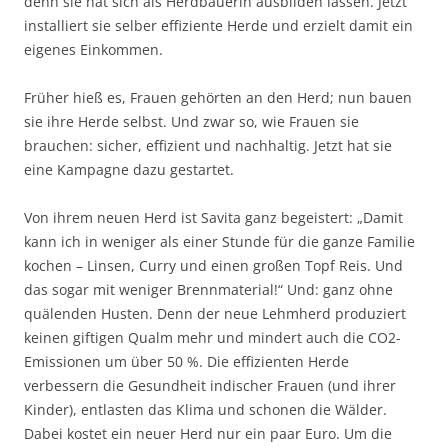
denn sie hat sich als Herdbauerin ausbilden lassen. Jetzt
installiert sie selber effiziente Herde und erzielt damit ein
eigenes Einkommen.
Früher hieß es, Frauen gehörten an den Herd; nun bauen
sie ihre Herde selbst. Und zwar so, wie Frauen sie
brauchen: sicher, effi­zient und nachhaltig. Jetzt hat sie
eine Kampagne dazu gestartet.
Von ihrem neuen Herd ist Savita ganz begeis­tert: „Damit
kann ich in weniger als einer Stunde für die ganze Familie
kochen – Linsen, Curry und einen großen Topf Reis. Und
das sogar mit weniger Brennmaterial!“ Und: ganz ohne
quälenden Husten. Denn der neue Lehm­herd produ­ziert
keinen giftigen Qualm mehr und mindert auch die CO2-
Emissionen um über 50 %. Die effizienten Herde
verbessern die Gesundheit indischer Frauen (und ihrer
Kinder), entlasten das Klima und schonen die Wälder.
Dabei kostet ein neuer Herd nur ein paar Euro. Um die