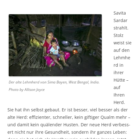
Savita
Sardar
strahlt.
Stolz
weist sie
auf den
Lehmhe
rd in
ihrer
Hütte –
Der alte Lehmherd von Sima Bayen, West Bengal, India.
auf
Photo by Allison Joyce
Ihren
Herd.
Sie hat ihn selbst gebaut. Er ist besser, viel besser als der
alte Herd: effizienter, schneller, kein giftiger Qualm mehr –
und damit kein quälender Husten. Der neue Herd verbess­
ert nicht nur ihre Gesundheit, sondern ihr ganzes Leben: