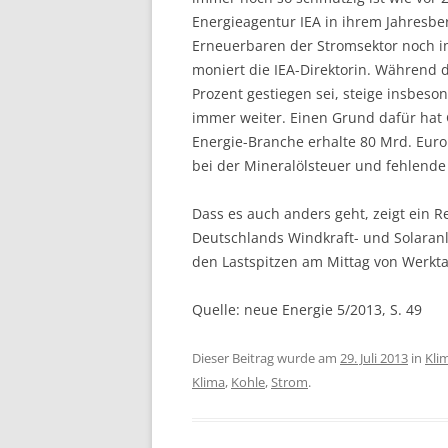
Energieagentur IEA in ihrem Jahresber
Erneuerbaren der Stromsektor noch i
moniert die IEA-Direktorin. Während d
Prozent gestiegen sei, steige insbes
immer weiter. Einen Grund dafür hat Gl
Energie-Branche erhalte 80 Mrd. Eur
bei der Mineralölsteuer und fehlende
Dass es auch anders geht, zeigt ein R
Deutschlands Windkraft- und Solaranl
den Lastspitzen am Mittag von Werkt
Quelle: neue Energie 5/2013, S. 49
Dieser Beitrag wurde am
29. Juli 2013
in
Kli
Klima
,
Kohle
,
Strom
.