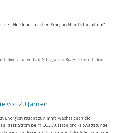
m.de, „Holzfeuer machen Smog in Neu-Delhi extrem“,
in
Indien
veröffentlicht. Schlagworte:
Bio-Holzkohle
,
Indien
,
ie vor 20 Jahren
n Energien rasant zunimmt, wächst auch die
azu, dass Strom beim CO2-Ausstoß pro Kilowattstunde
20 Jahren. Zu diesem Schluss kommt die Internationale