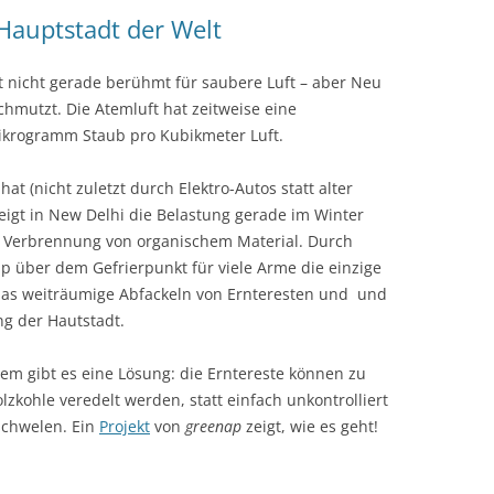
 Hauptstadt der Welt
KOCHEN OHNE 
st nicht gerade berühmt für saubere Luft – aber Neu
GANGES-INSELN 
chmutzt. Die Atemluft hat zeitweise eine
AM ENDE DER WE
Mikrogramm Staub pro Kubikmeter Luft.
MAHARASHTRA – 
URWALD
t (nicht zuletzt durch Elektro-Autos statt alter
teigt in New Delhi die Belastung gerade im Winter
MAHARASHTRA –
ie Verbrennung von organischem Material. Durch
MIT SOLARLAMP
p über dem Gefrierpunkt für viele Arme die einzige
as weiträumige Abfackeln von Ernteresten und und
ORISSA – SOLAR
g der Hautstadt.
INDISCHE UREI
lem gibt es eine Lösung: die Erntereste können zu
lzkohle veredelt werden, statt einfach unkontrolliert
 schwelen. Ein
Projekt
von
greenap
zeigt, wie es geht!