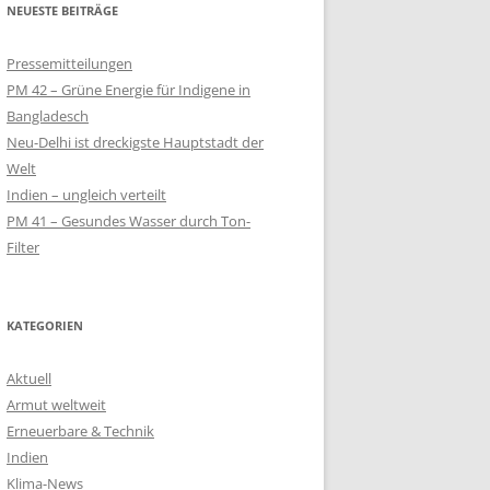
NEUESTE BEITRÄGE
QUALM
Pressemitteilungen
– SOLAR-LAMPEN
PM 42 – Grüne Energie für Indigene in
LT
Bangladesch
Neu-Delhi ist dreckigste Hauptstadt der
SOLARKIOSK IM
Welt
Indien – ungleich verteilt
PM 41 – Gesundes Wasser durch Ton-
 SCHULPROJEKT
Filter
EN
KIOSK FÜR
NWOHNER
KATEGORIEN
Aktuell
Armut weltweit
Erneuerbare & Technik
Indien
Klima-News