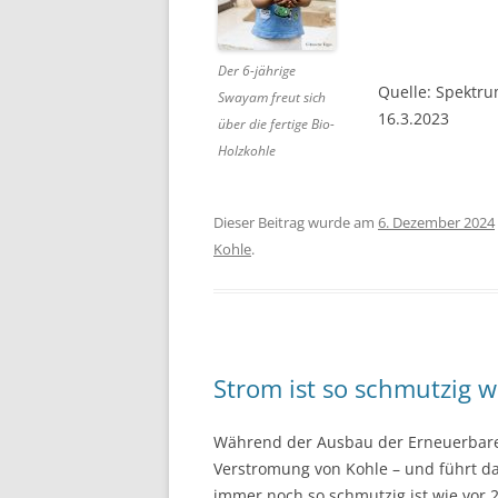
Der 6-jährige
Quelle: Spektru
Swayam freut sich
16.3.2023
über die fertige Bio-
Holzkohle
Dieser Beitrag wurde am
6. Dezember 2024
Kohle
.
Strom ist so schmutzig w
Während der Ausbau der Erneuerbare
Verstromung von Kohle – und führt d
immer noch so schmutzig ist wie vor 