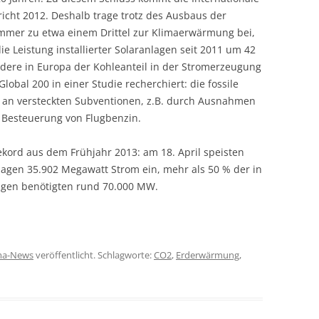
icht 2012. Deshalb trage trotz des Ausbaus der
mmer zu etwa einem Drittel zur Klimaerwärmung bei,
ie Leistung installierter Solaranlagen seit 2011 um 42
ondere in Europa der Kohleanteil in der Stromerzeugung
obal 200 in einer Studie recherchiert: die fossile
o an versteckten Subventionen, z.B. durch Ausnahmen
 Besteuerung von Flugbenzin.
ekord aus dem Frühjahr 2013: am 18. April speisten
agen 35.902 Megawatt Strom ein, mehr als 50 % der in
agen benötigten rund 70.000 MW.
ma-News
veröffentlicht. Schlagworte:
CO2
,
Erderwärmung
,