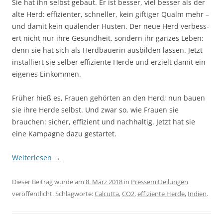
Sie hat ihn selbst gebaut. Er ist besser, viel besser als der
alte Herd: effizienter, schneller, kein giftiger Qualm mehr –
und damit kein quälender Husten. Der neue Herd verbess­
ert nicht nur ihre Gesundheit, sondern ihr ganzes Leben:
denn sie hat sich als Herdbauerin ausbilden lassen. Jetzt
installiert sie selber effiziente Herde und erzielt damit ein
eigenes Einkommen.
Früher hieß es, Frauen gehörten an den Herd; nun bauen
sie ihre Herde selbst. Und zwar so, wie Frauen sie
brauchen: sicher, effi­zient und nachhaltig. Jetzt hat sie
eine Kampagne dazu gestartet.
Weiterlesen
→
Dieser Beitrag wurde am
8. März 2018
in
Pressemitteilungen
veröffentlicht. Schlagworte:
Calcutta
,
CO2
,
effiziente Herde
,
Indien
.