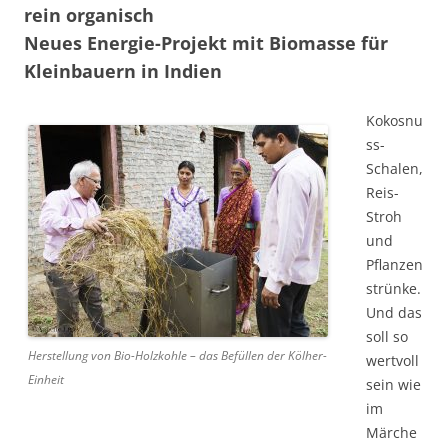
rein organisch
Neues Energie-Projekt mit Biomasse für
Kleinbauern in Indien
Kokosnu
ss-
Schalen,
Reis-
Stroh
und
Pflanzen
strünke.
Und das
soll so
Herstellung von Bio-Holzkohle – das Befüllen der Kölher-
wertvoll
Einheit
sein wie
im
Märche