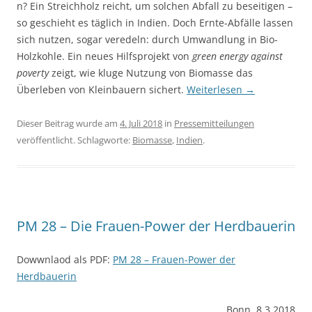
n? Ein Streichholz reicht, um solchen Abfall zu beseitigen –
so geschieht es täglich in Indien. Doch Ernte-Abfälle lassen
sich nutzen, sogar ver­edeln: durch Umwand­lung in Bio-
Holz­kohle. Ein neues Hilfsprojekt von
green energy against
poverty
zeigt, wie kluge Nutzung von Bio­masse das
Überleben von Klein­bauern sichert.
Weiterlesen
→
Dieser Beitrag wurde am
4. Juli 2018
in
Pressemitteilungen
veröffentlicht. Schlagworte:
Biomasse
,
Indien
.
PM 28 – Die Frauen-Power der Herdbauerin
Dowwnlaod als PDF:
PM 28 – Frauen-Power der
Herdbauerin
Bonn, 8.3.2018