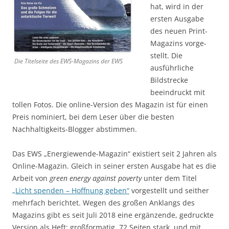
hat, wird in der
ersten Ausgabe
des neuen Print-
Magazins vorge­
stellt. Die
Die Titelseite des EWS-Magazins der EWS
ausführliche
Bildstrecke
beeindruckt mit
tollen Fotos. Die online-Version des Magazin ist für einen
Preis nominiert, bei dem Leser über die besten
Nachhaltigkeits-Blogger abstimmen.
Das EWS „Energiewende-Magazin“ existiert seit 2 Jahren als
Online-Magazin. Gleich in seiner ersten Ausgabe hat es die
Arbeit von
green energy against poverty
unter dem Titel
„Licht spenden – Hoff­nung geben“
vorgestellt und seit­her
mehrfach berichtet. Wegen des großen Anklangs des
Magazins gibt es seit Juli 2018 eine ergänzende, gedruckte
Version als Heft: großformatig, 72 Seiten stark, und mit