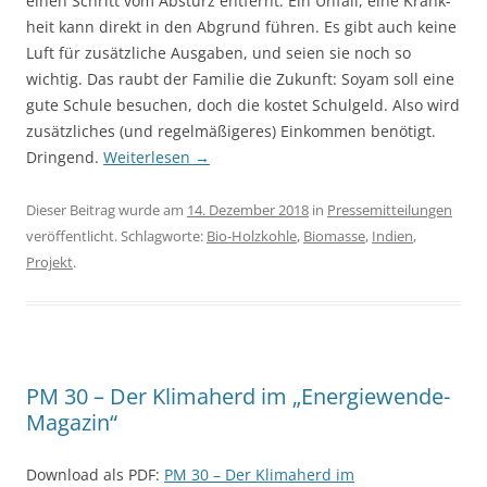
einen Schritt vom Absturz entfernt. Ein Unfall, eine Krank­
heit kann di­rekt in den Abgrund füh­ren. Es gibt auch keine
Luft für zusätzliche Aus­gaben, und seien sie noch so
wichtig. Das raubt der Familie die Zukunft: Soyam soll eine
gute Schule besuchen, doch die kostet Schul­geld. Also wird
zusätzliches (und regel­mäßigeres) Einkommen benötigt.
Dringend.
Weiterlesen
→
Dieser Beitrag wurde am
14. Dezember 2018
in
Pressemitteilungen
veröffentlicht. Schlagworte:
Bio-Holzkohle
,
Biomasse
,
Indien
,
Projekt
.
PM 30 – Der Klimaherd im „Energiewende-
Magazin“
Download als PDF:
PM 30 – Der Klimaherd im