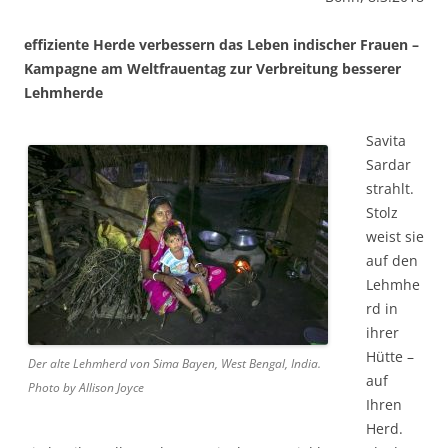
effiziente Herde verbessern das Leben indischer Frauen –
Kampagne am Weltfrauentag zur Verbreitung besserer
Lehmherde
Savita
Sardar
strahlt.
Stolz
weist sie
auf den
Lehmhe
rd in
ihrer
Hütte –
Der alte Lehmherd von Sima Bayen, West Bengal, India.
auf
Photo by Allison Joyce
Ihren
Herd.