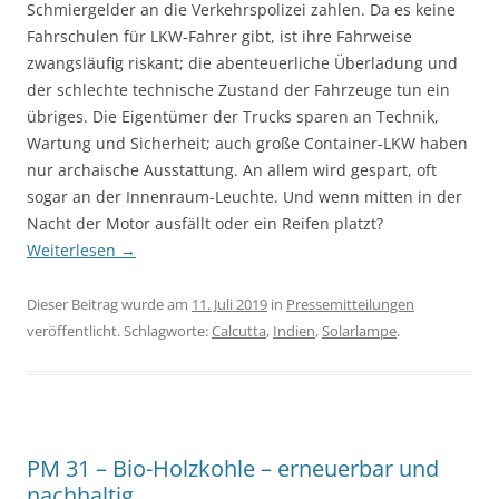
Schmiergelder an die Verkehrs­polizei zahlen. Da es keine
Fahrschulen für LKW-Fahrer gibt, ist ihre Fahrweise
zwangs­läufig riskant; die abenteuerliche Über­ladung und
der schlechte technische Zu­stand der Fahr­zeuge tun ein
übriges. Die Eigentümer der Trucks sparen an Technik,
Wartung und Sicher­heit; auch große Container-LKW haben
nur archa­ische Ausstattung. An allem wird gespart, oft
sogar an der Innenraum-Leuchte. Und wenn mitten in der
Nacht der Motor ausfällt oder ein Reifen platzt?
Weiterlesen
→
Dieser Beitrag wurde am
11. Juli 2019
in
Pressemitteilungen
veröffentlicht. Schlagworte:
Calcutta
,
Indien
,
Solarlampe
.
PM 31 – Bio-Holzkohle – erneuerbar und
nachhaltig