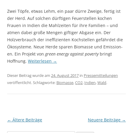
Zwei Töpfe, etwas Lehm, ein paar dürre Zweige, fertig ist
der Herd. Auf solchen dürftigen Feuerstellen kochen
Frauen in Indien die Mahl­zeiten für ihre Familien – und
atmen dabei große Mengen gift­iger Ab­gase ein. Der
Holzverbrauch der ineffizienten Kochstellen ge­fähr­det die
Ökosysteme. Neue Herde spar­en Biomasse und Emission­
en. Ein Projekt von
green energy against poverty
bringt
Hoffnung.
Weiterlesen
→
Dieser Beitrag wurde am
24. August 2017
in
Pressemitteilungen
veröffentlicht. Schlagworte:
Biomasse
,
CO2
,
Indien
,
Wald
.
Beitragsnavigation
←
Ältere Beiträge
Neuere Beiträge
→