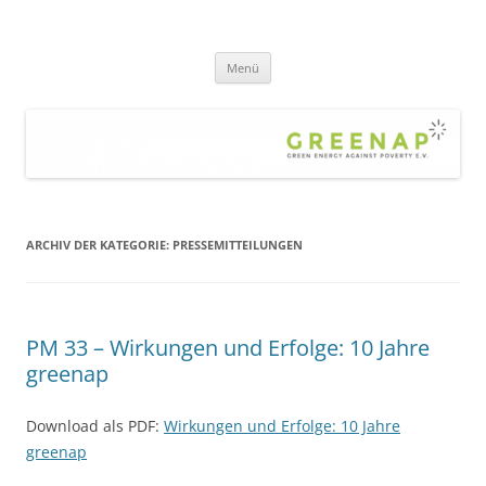
Zum
Inhalt
greenap
springen
green energy against poverty – die Hilfsorganisation gegen Armut und
Klimawandel – für eine gerechte, nachhaltige Welt
Menü
ARCHIV DER KATEGORIE:
PRESSEMITTEILUNGEN
PM 33 – Wirkungen und Erfolge: 10 Jahre
greenap
Download als PDF:
Wirkungen und Erfolge: 10 Jahre
greenap