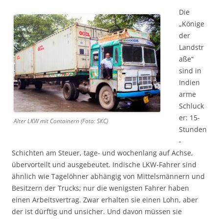
Die
„Könige
der
Landstr
aße“
sind in
Indien
arme
Schluck
er: 15-
Alter LKW mit Containern (Foto: SKC)
Stunden
-
Schicht­en am Steuer, tage- und wochenlang auf Achse,
übervorteilt und aus­ge­beutet. Indische LKW-Fahrer sind
ähnlich wie Tagelöhner abhängig von Mittels­männern und
Besitzern der Trucks; nur die wenigsten Fahrer haben
einen Arbeits­vertrag. Zwar erhalten sie einen Lohn, aber
der ist dürftig und unsicher. Und davon müssen sie